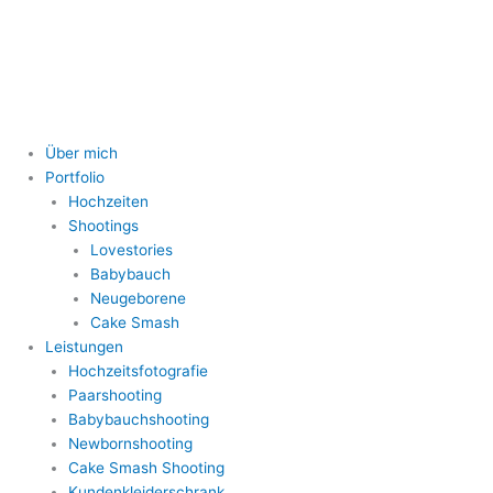
Zum
Inhalt
springen
Über mich
Portfolio
Hochzeiten
Shootings
Lovestories
Babybauch
Neugeborene
Cake Smash
Leistungen
Hochzeitsfotografie
Paarshooting
Babybauchshooting
Newbornshooting
Cake Smash Shooting
Kundenkleiderschrank