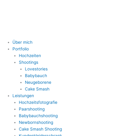
Zum
Inhalt
springen
Über mich
Portfolio
Hochzeiten
Shootings
Lovestories
Babybauch
Neugeborene
Cake Smash
Leistungen
Hochzeitsfotografie
Paarshooting
Babybauchshooting
Newbornshooting
Cake Smash Shooting
Kundenkleiderschrank