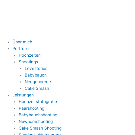
Zum
Inhalt
springen
Über mich
Portfolio
Hochzeiten
Shootings
Lovestories
Babybauch
Neugeborene
Cake Smash
Leistungen
Hochzeitsfotografie
Paarshooting
Babybauchshooting
Newbornshooting
Cake Smash Shooting
Kundenkleiderschrank